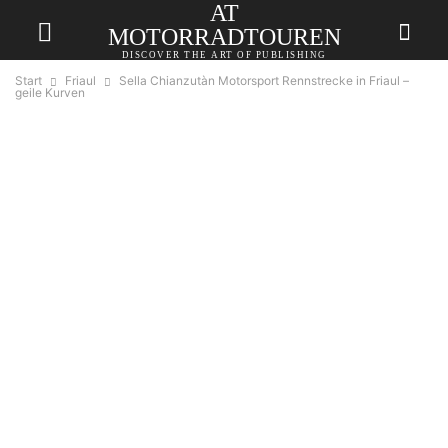
AT
MOTORRADTOUREN
DISCOVER THE ART OF PUBLISHING
Start
Friaul
Sella Chianzutàn Motorsport Rennstrecke in Friaul –
geile Kurven