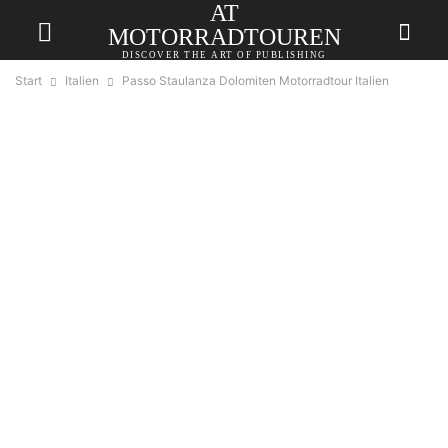
AT
MOTORRADTOUREN
DISCOVER THE ART OF PUBLISHING
Start
Italien
Passo Staulanza Dolomiten Motorradtour Italien