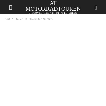
AT
MOTORRADTOUREN
DISCOVER THE ART OF PUBLISHING
Start
Italien
Dolomiten Südtirol