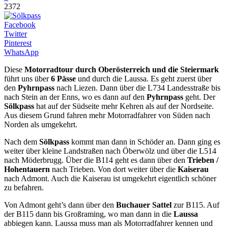
2372
Facebook
Twitter
Pinterest
WhatsApp
Diese
Motorradtour durch Oberösterreich und die Steiermark
führt uns über
6 Pässe
und durch die Laussa. Es geht zuerst über
den
Pyhrnpass
nach Liezen. Dann über die L734 Landesstraße bis
nach Stein an der Enns, wo es dann auf den
Pyhrnpass
geht. Der
Sölkpass
hat auf der Südseite mehr Kehren als auf der Nordseite.
Aus diesem Grund fahren mehr Motorradfahrer von Süden nach
Norden als umgekehrt.
Nach dem
Sölkpass
kommt man dann in Schöder an. Dann ging es
weiter über kleine Landstraßen nach Öberwölz und über die L514
nach Möderbrugg. Über die B114 geht es dann über den
Trieben /
Hohentauern
nach Trieben. Von dort weiter über die
Kaiserau
nach Admont. Auch die Kaiserau ist umgekehrt eigentlich schöner
zu befahren.
Von Admont geht’s dann über den
Buchauer Sattel
zur B115. Auf
der B115 dann bis Großraming, wo man dann in die
Laussa
abbiegen kann. Laussa muss man als Motorradfahrer kennen und