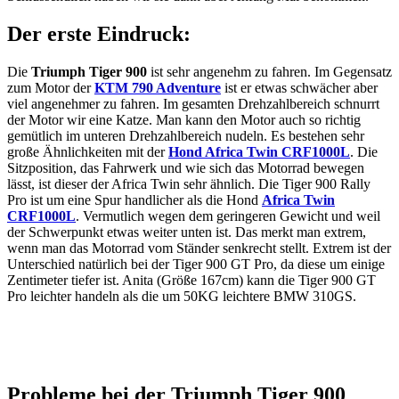
Der erste Eindruck:
Die
Triumph Tiger 900
ist sehr angenehm zu fahren. Im Gegensatz
zum Motor der
KTM 790 Adventure
ist er etwas schwächer aber
viel angenehmer zu fahren. Im gesamten Drehzahlbereich schnurrt
der Motor wir eine Katze. Man kann den Motor auch so richtig
gemütlich im unteren Drehzahlbereich nudeln. Es bestehen sehr
große Ähnlichkeiten mit der
Hond Africa Twin CRF1000L
. Die
Sitzposition, das Fahrwerk und wie sich das Motorrad bewegen
lässt, ist dieser der Africa Twin sehr ähnlich. Die Tiger 900 Rally
Pro ist um eine Spur handlicher als die Hond
Africa Twin
CRF1000L
. Vermutlich wegen dem geringeren Gewicht und weil
der Schwerpunkt etwas weiter unten ist. Das merkt man extrem,
wenn man das Motorrad vom Ständer senkrecht stellt. Extrem ist der
Unterschied natürlich bei der Tiger 900 GT Pro, da diese um einige
Zentimeter tiefer ist. Anita (Größe 167cm) kann die Tiger 900 GT
Pro leichter handeln als die um 50KG leichtere BMW 310GS.
Probleme bei der Triumph Tiger 900