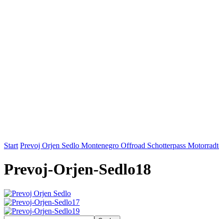
Start
Prevoj Orjen Sedlo Montenegro Offroad Schotterpass Motorradt
Prevoj-Orjen-Sedlo18