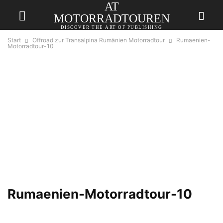
AT
MOTORRADTOUREN
DISCOVER THE ART OF PUBLISHING
Start
Offroad zur Transalpina Rumänien Motorradtour
Rumaenien-
Motorradtour-10
Rumaenien-Motorradtour-10