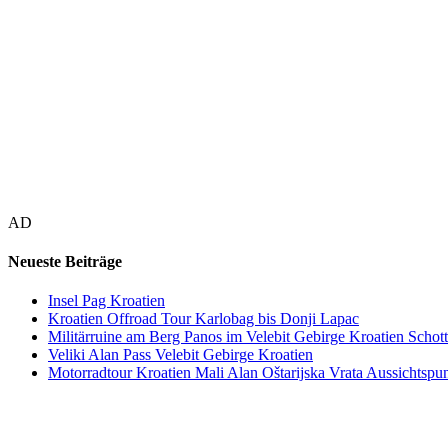
AD
Neueste Beiträge
Insel Pag Kroatien
Kroatien Offroad Tour Karlobag bis Donji Lapac
Militärruine am Berg Panos im Velebit Gebirge Kroatien Schott
Veliki Alan Pass Velebit Gebirge Kroatien
Motorradtour Kroatien Mali Alan Oštarijska Vrata Aussichtspun