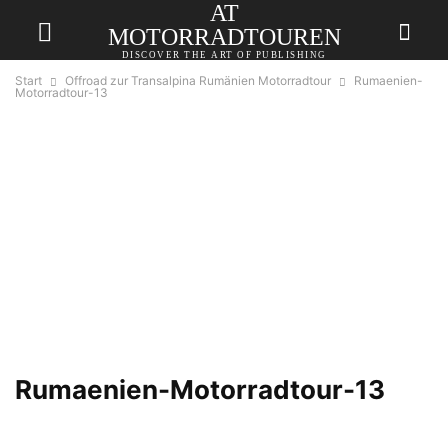
AT
MOTORRADTOUREN
DISCOVER THE ART OF PUBLISHING
Start
Offroad zur Transalpina Rumänien Motorradtour
Rumaenien-
Motorradtour-13
Rumaenien-Motorradtour-13