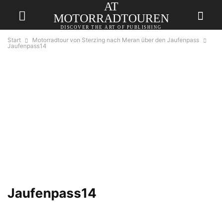
AT
MOTORRADTOUREN
DISCOVER THE ART OF PUBLISHING
Start
Motorradtour von Sterzing nach Meran über den Jaufenpass
Jaufenpass14
Jaufenpass14