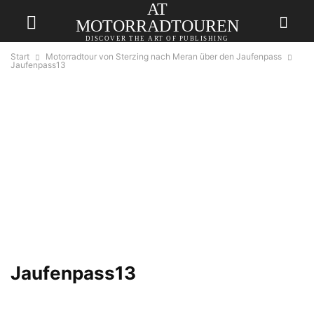
AT
MOTORRADTOUREN
DISCOVER THE ART OF PUBLISHING
Start
Motorradtour von Sterzing nach Meran über den Jaufenpass
Jaufenpass13
Jaufenpass13