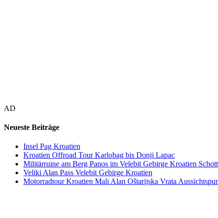
AD
Neueste Beiträge
Insel Pag Kroatien
Kroatien Offroad Tour Karlobag bis Donji Lapac
Militärruine am Berg Panos im Velebit Gebirge Kroatien Schott
Veliki Alan Pass Velebit Gebirge Kroatien
Motorradtour Kroatien Mali Alan Oštarijska Vrata Aussichtspun