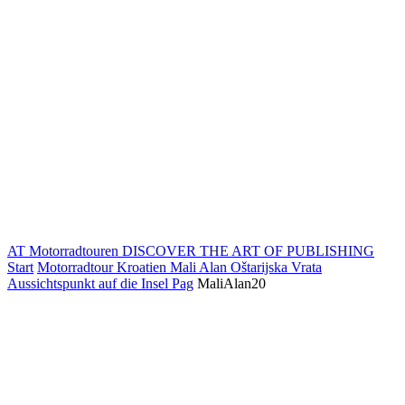
AT Motorradtouren
DISCOVER THE ART OF PUBLISHING
Start
Motorradtour Kroatien Mali Alan Oštarijska Vrata
Aussichtspunkt auf die Insel Pag
MaliAlan20