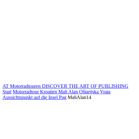
AT Motorradtouren
DISCOVER THE ART OF PUBLISHING
Start
Motorradtour Kroatien Mali Alan Oštarijska Vrata
Aussichtspunkt auf die Insel Pag
MaliAlan14