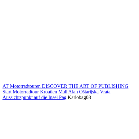
AT Motorradtouren
DISCOVER THE ART OF PUBLISHING
Start
Motorradtour Kroatien Mali Alan Oštarijska Vrata
Aussichtspunkt auf die Insel Pag
Karlobag08