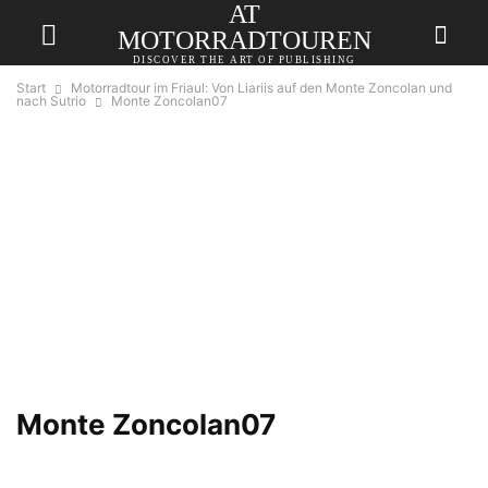
AT
MOTORRADTOUREN
DISCOVER THE ART OF PUBLISHING
Start
Motorradtour im Friaul: Von Liariis auf den Monte Zoncolan und
nach Sutrio
Monte Zoncolan07
Monte Zoncolan07