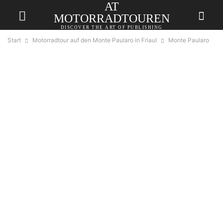
AT
MOTORRADTOUREN
DISCOVER THE ART OF PUBLISHING
Start
Motorradtour auf den Monte Paularo in Friaul
Monte Paularo