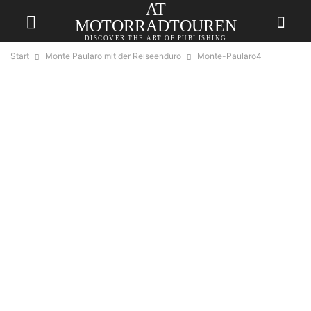
AT
MOTORRADTOUREN
DISCOVER THE ART OF PUBLISHING
Start
Monte Paularo mit der Reiseenduro
Monte-Paularo4