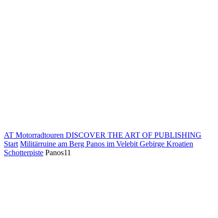
AT Motorradtouren
DISCOVER THE ART OF PUBLISHING
Start
Militärruine am Berg Panos im Velebit Gebirge Kroatien
Schotterpiste
Panos11