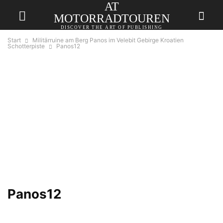
AT
MOTORRADTOUREN
DISCOVER THE ART OF PUBLISHING
Start
Militärruine am Berg Panos im Velebit Gebirge Kroatien
Schotterpiste
Panos12
Panos12