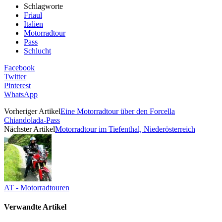
Schlagworte
Friaul
Italien
Motorradtour
Pass
Schlucht
Facebook
Twitter
Pinterest
WhatsApp
Vorheriger Artikel
Eine Motorradtour über den Forcella
Chiandolada-Pass
Nächster Artikel
Motorradtour im Tiefenthal, Niederösterreich
AT - Motorradtouren
Verwandte Artikel