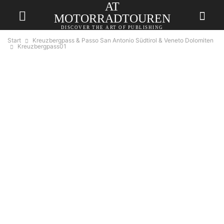
AT
MOTORRADTOUREN
DISCOVER THE ART OF PUBLISHING
Start
Kreuzbergpass & Passo San Antonio Südtirol & Veneto Dolomiten
Kreuzbergpass01