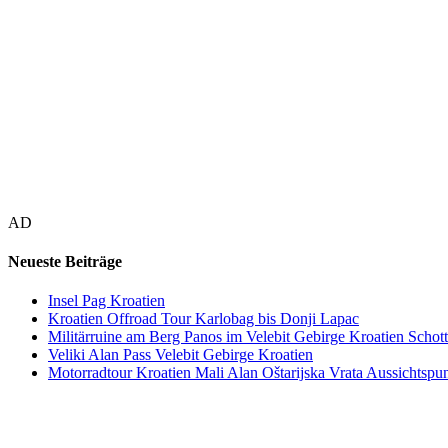
AD
Neueste Beiträge
Insel Pag Kroatien
Kroatien Offroad Tour Karlobag bis Donji Lapac
Militärruine am Berg Panos im Velebit Gebirge Kroatien Schott
Veliki Alan Pass Velebit Gebirge Kroatien
Motorradtour Kroatien Mali Alan Oštarijska Vrata Aussichtspun