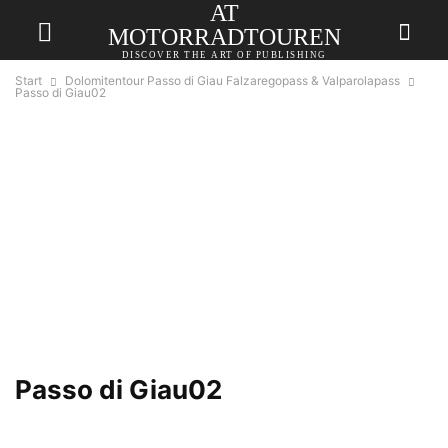
AT
MOTORRADTOUREN
DISCOVER THE ART OF PUBLISHING
Start
Dolomitentour Passo di Giau Falzaregopass & Valparolapass
Passo di Giau02
Passo di Giau02