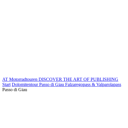
AT Motorradtouren
DISCOVER THE ART OF PUBLISHING
Start
Dolomitentour Passo di Giau Falzaregopass & Valparolapass
Passo di Giau