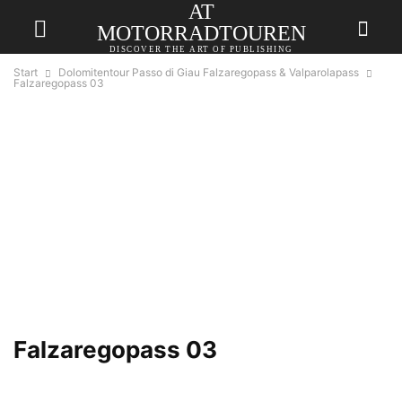
AT
MOTORRADTOUREN
DISCOVER THE ART OF PUBLISHING
Start
Dolomitentour Passo di Giau Falzaregopass & Valparolapass
Falzaregopass 03
Falzaregopass 03