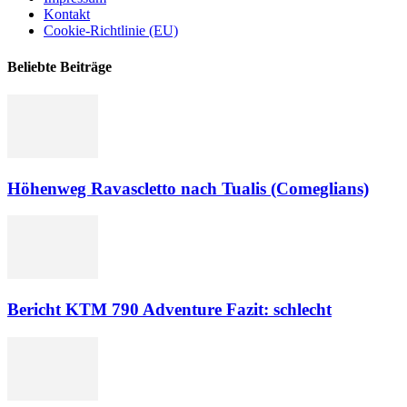
Kontakt
Cookie-Richtlinie (EU)
Beliebte Beiträge
Höhenweg Ravascletto nach Tualis (Comeglians)
Bericht KTM 790 Adventure Fazit: schlecht