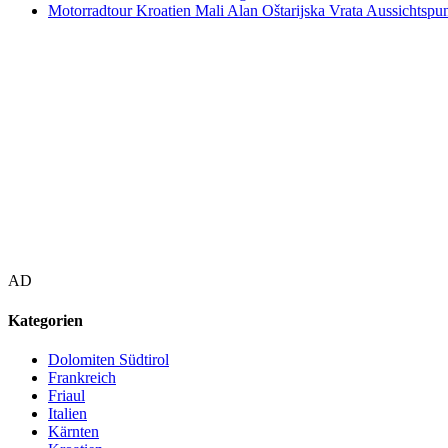
Motorradtour Kroatien Mali Alan Oštarijska Vrata Aussichtspun
AD
Kategorien
Dolomiten Südtirol
Frankreich
Friaul
Italien
Kärnten