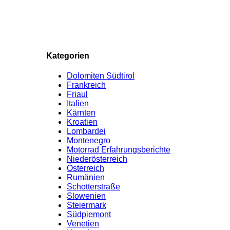
Kategorien
Dolomiten Südtirol
Frankreich
Friaul
Italien
Kärnten
Kroatien
Lombardei
Montenegro
Motorrad Erfahrungsberichte
Niederösterreich
Österreich
Rumänien
Schotterstraße
Slowenien
Steiermark
Südpiemont
Venetien