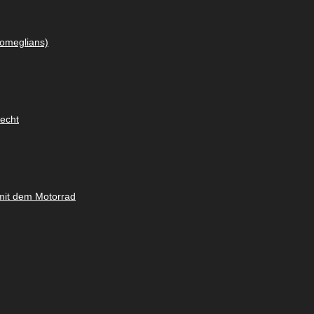
omeglians)
lecht
mit dem Motorrad