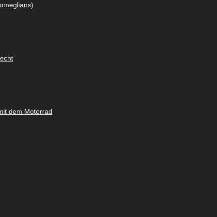
omeglians)
lecht
mit dem Motorrad