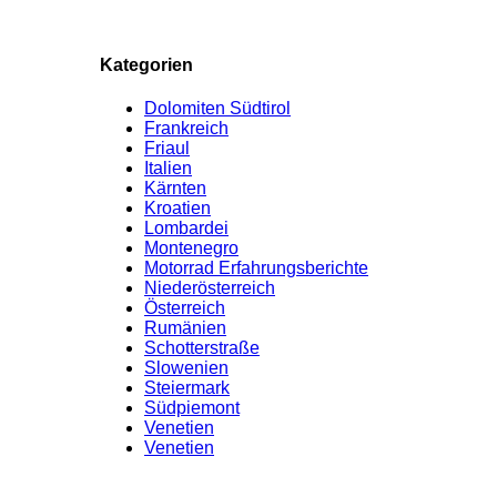
Kategorien
Dolomiten Südtirol
Frankreich
Friaul
Italien
Kärnten
Kroatien
Lombardei
Montenegro
Motorrad Erfahrungsberichte
Niederösterreich
Österreich
Rumänien
Schotterstraße
Slowenien
Steiermark
Südpiemont
Venetien
Venetien