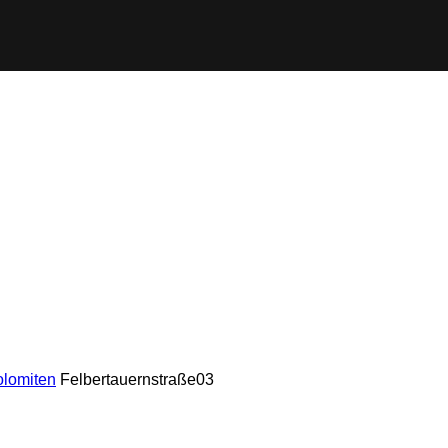
olomiten
Felbertauernstraße03