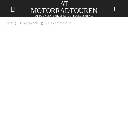
AT
MOTORRADTOUREN
DISCOVER THE ART OF PUBLISHING
Start
Schlagworte
Salzkammergut