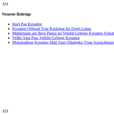
AD
Neueste Beiträge
Insel Pag Kroatien
Kroatien Offroad Tour Karlobag bis Donji Lapac
Militärruine am Berg Panos im Velebit Gebirge Kroatien Schott
Veliki Alan Pass Velebit Gebirge Kroatien
Motorradtour Kroatien Mali Alan Oštarijska Vrata Aussichtspun
AD