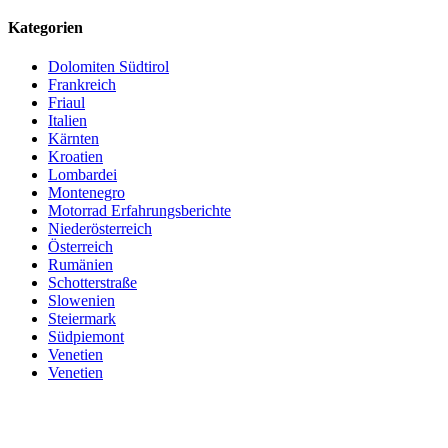
Kategorien
Dolomiten Südtirol
Frankreich
Friaul
Italien
Kärnten
Kroatien
Lombardei
Montenegro
Motorrad Erfahrungsberichte
Niederösterreich
Österreich
Rumänien
Schotterstraße
Slowenien
Steiermark
Südpiemont
Venetien
Venetien