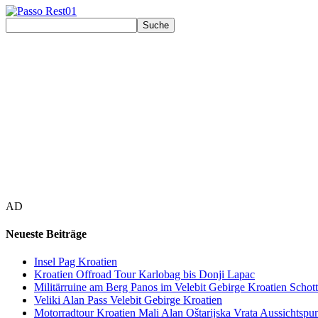
AD
Neueste Beiträge
Insel Pag Kroatien
Kroatien Offroad Tour Karlobag bis Donji Lapac
Militärruine am Berg Panos im Velebit Gebirge Kroatien Schott
Veliki Alan Pass Velebit Gebirge Kroatien
Motorradtour Kroatien Mali Alan Oštarijska Vrata Aussichtspun