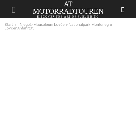
AT
MOTORRADTOUREN
DISCOVER THE ART OF PUBLISHING
Start
Njegoš-Mausoleum Lovćen-Nationalpark Montenegro
LovcenAnfahrt05