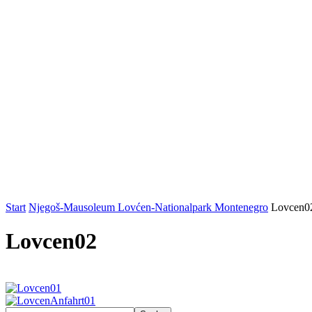
Start
Njegoš-Mausoleum Lovćen-Nationalpark Montenegro
Lovcen0
Lovcen02