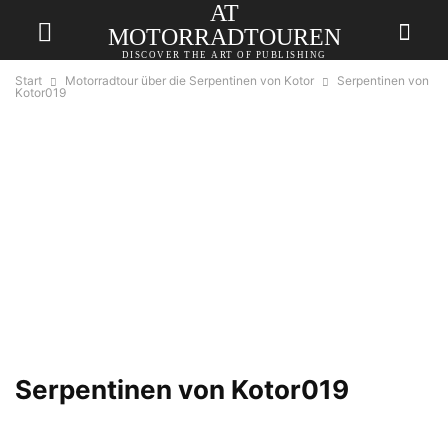
AT
MOTORRADTOUREN
DISCOVER THE ART OF PUBLISHING
Start
Motorradtour über die Serpentinen von Kotor
Serpentinen von
Kotor019
Serpentinen von Kotor019