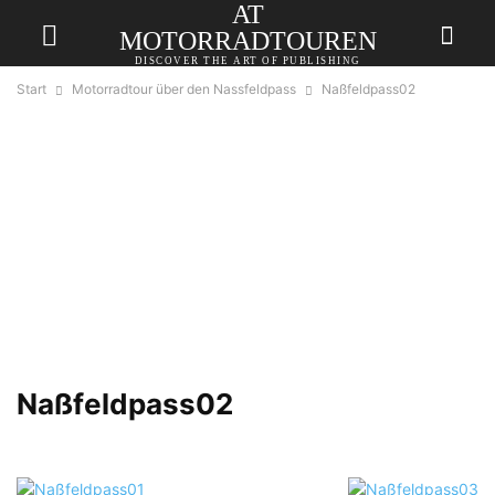
AT
MOTORRADTOUREN
DISCOVER THE ART OF PUBLISHING
Start
Motorradtour über den Nassfeldpass
Naßfeldpass02
Naßfeldpass02