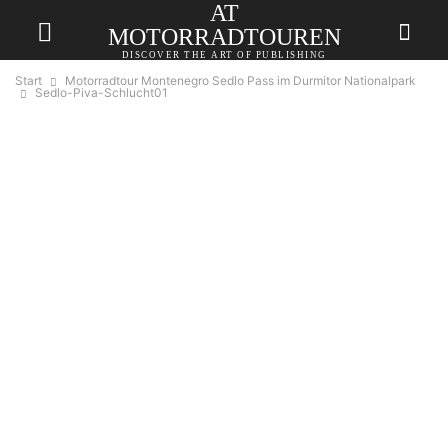
AT
MOTORRADTOUREN
DISCOVER THE ART OF PUBLISHING
Start
Motorradtour Montenegro Sedlo Pass im Durmitor Nationalpark
Sedlo-Piva-Schlucht01