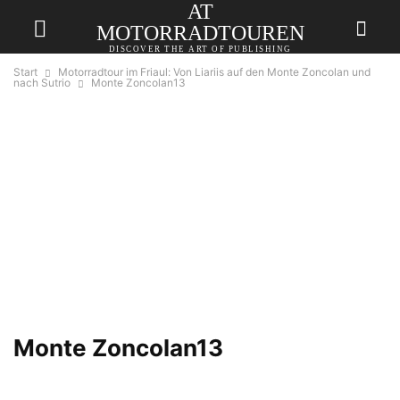
AT
MOTORRADTOUREN
DISCOVER THE ART OF PUBLISHING
Start
Motorradtour im Friaul: Von Liariis auf den Monte Zoncolan und
nach Sutrio
Monte Zoncolan13
Monte Zoncolan13