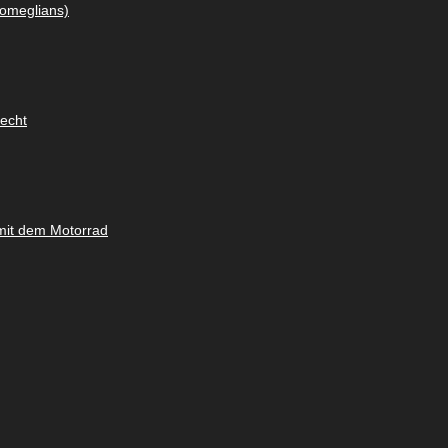
omeglians)
lecht
mit dem Motorrad