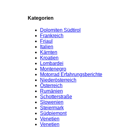
Kategorien
Dolomiten Südtirol
Frankreich
Friaul
Italien
Kärnten
Kroatien
Lombardei
Montenegro
Motorrad Erfahrungsberichte
Niederösterreich
Österreich
Rumänien
Schotterstraße
Slowenien
Steiermark
Südpiemont
Venetien
Venetien