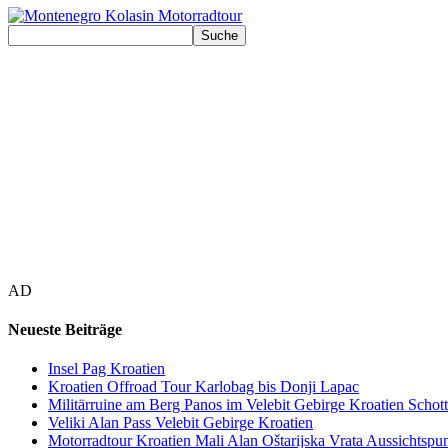
AD
Neueste Beiträge
Insel Pag Kroatien
Kroatien Offroad Tour Karlobag bis Donji Lapac
Militärruine am Berg Panos im Velebit Gebirge Kroatien Schott
Veliki Alan Pass Velebit Gebirge Kroatien
Motorradtour Kroatien Mali Alan Oštarijska Vrata Aussichtspun