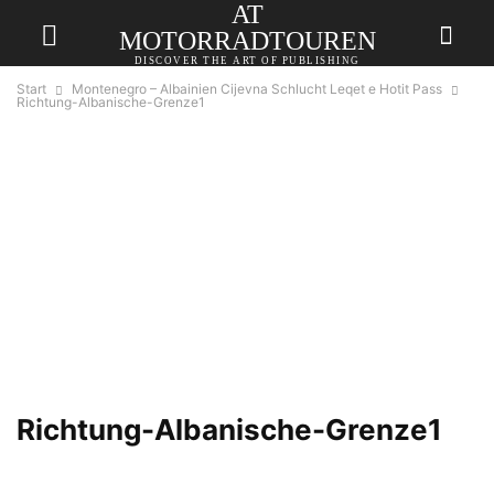
AT
MOTORRADTOUREN
DISCOVER THE ART OF PUBLISHING
Start
Montenegro – Albainien Cijevna Schlucht Leqet e Hotit Pass
Richtung-Albanische-Grenze1
Richtung-Albanische-Grenze1