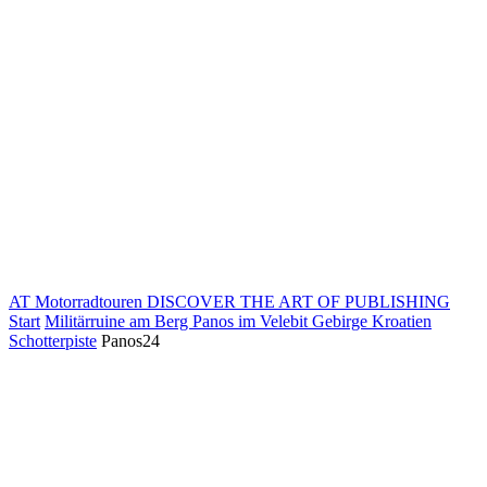
AT Motorradtouren
DISCOVER THE ART OF PUBLISHING
Start
Militärruine am Berg Panos im Velebit Gebirge Kroatien
Schotterpiste
Panos24