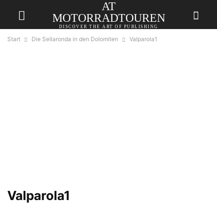
AT
MOTORRADTOUREN
DISCOVER THE ART OF PUBLISHING
Start
Die Sellaronda in den Dolomiten
Valparola1
Valparola1