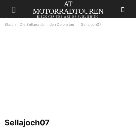
AT
MOTORRADTOUREN
DISCOVER THE ART OF PUBLISHING
Start
Die Sellaronda in den Dolomiten
Sellajoch07
Sellajoch07