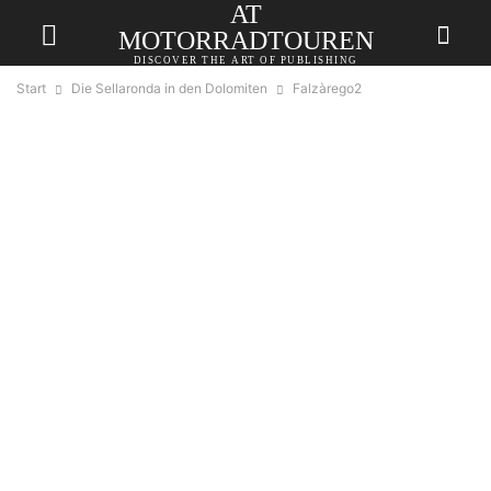
AT
MOTORRADTOUREN
DISCOVER THE ART OF PUBLISHING
Start
Die Sellaronda in den Dolomiten
Falzàrego2