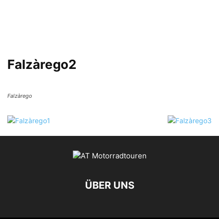
Falzàrego2
Falzàrego
ÜBER UNS