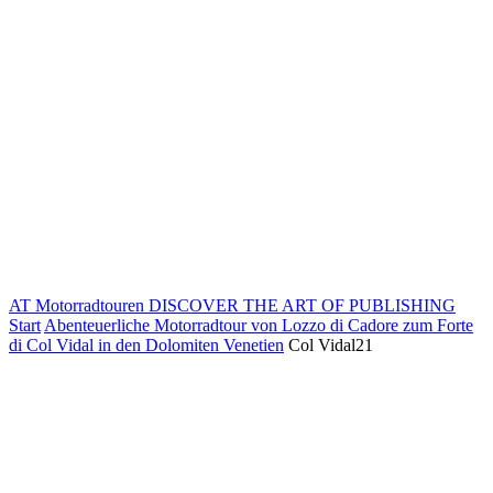
AT Motorradtouren
DISCOVER THE ART OF PUBLISHING
Start
Abenteuerliche Motorradtour von Lozzo di Cadore zum Forte
di Col Vidal in den Dolomiten Venetien
Col Vidal21