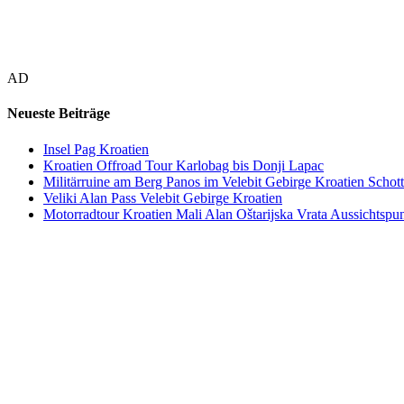
AD
Neueste Beiträge
Insel Pag Kroatien
Kroatien Offroad Tour Karlobag bis Donji Lapac
Militärruine am Berg Panos im Velebit Gebirge Kroatien Schott
Veliki Alan Pass Velebit Gebirge Kroatien
Motorradtour Kroatien Mali Alan Oštarijska Vrata Aussichtspun