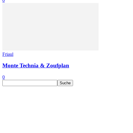
0
Friaul
Monte Technia & Zoufplan
0