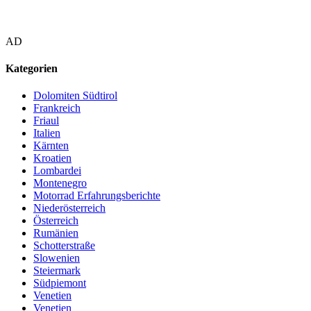
AD
Kategorien
Dolomiten Südtirol
Frankreich
Friaul
Italien
Kärnten
Kroatien
Lombardei
Montenegro
Motorrad Erfahrungsberichte
Niederösterreich
Österreich
Rumänien
Schotterstraße
Slowenien
Steiermark
Südpiemont
Venetien
Venetien