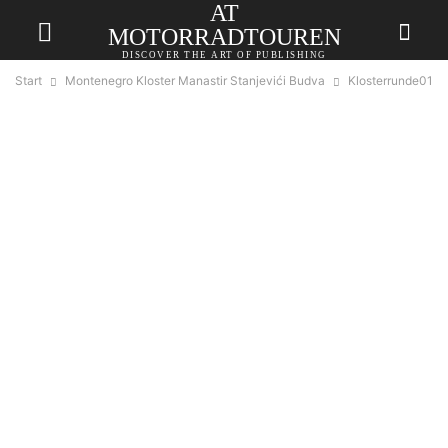
AT
MOTORRADTOUREN
DISCOVER THE ART OF PUBLISHING
Start
Montenegro Kloster Manastir Stanjevići Budva
Klosterrunde01