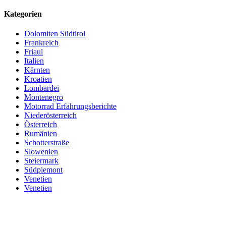
Kategorien
Dolomiten Südtirol
Frankreich
Friaul
Italien
Kärnten
Kroatien
Lombardei
Montenegro
Motorrad Erfahrungsberichte
Niederösterreich
Österreich
Rumänien
Schotterstraße
Slowenien
Steiermark
Südpiemont
Venetien
Venetien