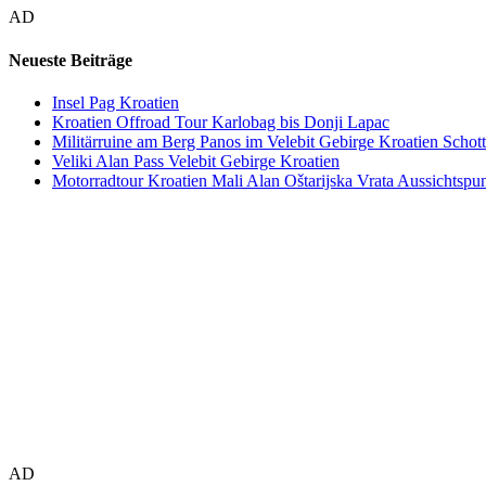
AD
Neueste Beiträge
Insel Pag Kroatien
Kroatien Offroad Tour Karlobag bis Donji Lapac
Militärruine am Berg Panos im Velebit Gebirge Kroatien Schott
Veliki Alan Pass Velebit Gebirge Kroatien
Motorradtour Kroatien Mali Alan Oštarijska Vrata Aussichtspun
AD