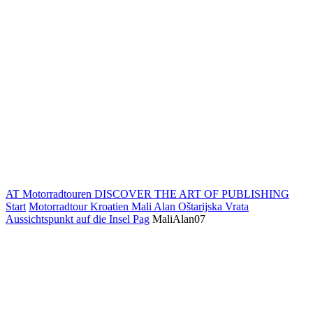
AT Motorradtouren
DISCOVER THE ART OF PUBLISHING
Start
Motorradtour Kroatien Mali Alan Oštarijska Vrata
Aussichtspunkt auf die Insel Pag
MaliAlan07